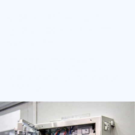
Unsere Stärken und
Leistungsbereiche im
Überblick
Kompetenz in Elektroinstallation,
Sicherheitstechnik und Wartung mit
persönlicher Beratung und zuverlässiger
Umsetzung.