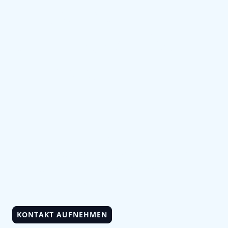
Privatkunden
und Gewerbe in
Neustadt
Ihr Partner für hochwertige
Elektroinstallation, Sicherheitstechnik und
Reparaturen – qualitätsbewusst,
transparent und termintreu.
KONTAKT AUFNEHMEN