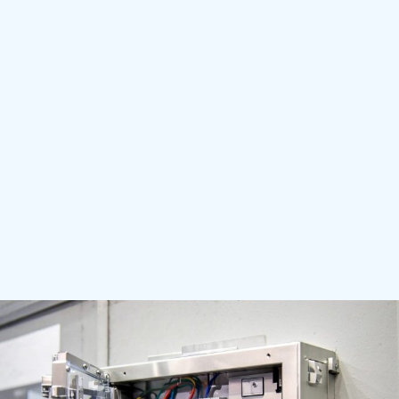
Unsere Stärken und
Leistungsbereiche im
Überblick
Kompetenz in Elektroinstallation,
Sicherheitstechnik und Wartung mit
persönlicher Beratung und zuverlässiger
Umsetzung.