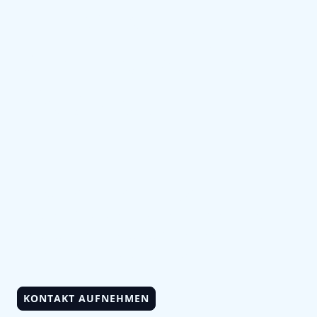
Privatkunden
und Gewerbe in
Neustadt
Ihr Partner für hochwertige
Elektroinstallation, Sicherheitstechnik und
Reparaturen – qualitätsbewusst,
transparent und termintreu.
KONTAKT AUFNEHMEN